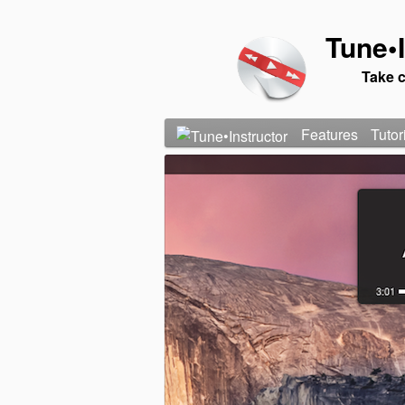
Tune•I
Take c
Features
Tutor